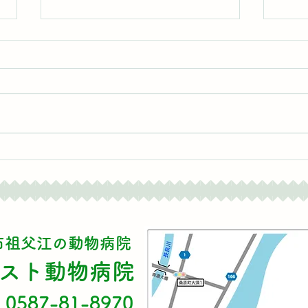
臨時休診のお知らせ
お盆
て
市祖父江の動物病院
シスト動物病院
0587-81-8970