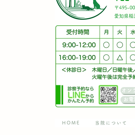
〒495-00
​愛知県
オン
お電
HOME
当院について