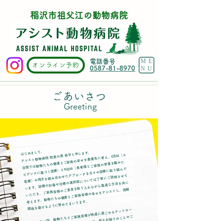
稲沢市祖父江の動物病院
ME
電話番号
オンライン予約
0587-81-8970
NU
ごあいさつ
​
Greeting
はじめまして。
アシスト動物病院 院長の原 恭平と申します。
当院では動物たちの健康とご家族の幸せを最優先に考え、EBM（エ
ビデンスに基づく医療）とNBM（患者様とご家族の背景を鑑みた
医療）の両方を組み合わせたアプローチを日々の診療に取り組んで
います。診療の計画や治療の選択肢については丁寧にご説明させて
いただき、ご家族皆様のご意見を取り入れながら最適な方法を共に
考えます。動物たちの健康とご家族皆様の幸せをアシストし、信頼
関係を築けるように努めてまいります。
スタッフ一同、動物たちとご家族皆様が快適に過ごせるアットホー