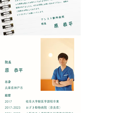
ムな環境を整えてお待ちしておりますので、何かお困りのことやご
質問がありましたら、ぜひお気軽にお問い合わせください。皆様の
ご来院をお待ちしております。
どうぞよろしくお願いいたします。
アシスト動物病院
原 恭平
​院長
院長
原 恭平
出身
兵庫県神戸市
経歴
​2017
岐阜大学獣医学課程卒業
​2017-2023
おざき動物病院（奈良県）