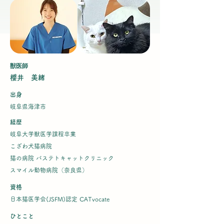
獣医師
櫻井 美緒
出身
岐阜県海津市
経歴
岐阜大学獣医学課程卒業
こざわ犬猫病院
​猫の病院 バステトキャットクリニック
スマイル動物病院（奈良県）​
資格
日本猫医学会(JSFM)認定 CATvocate
ひとこと